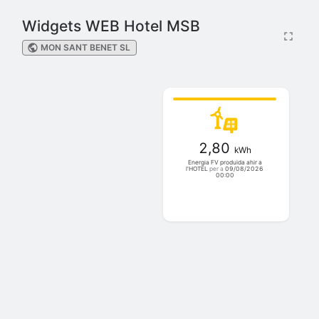
Widgets WEB Hotel MSB
MON SANT BENET SL
2,80
kWh
Energia FV produïda ahir a
l'HOTEL
per a
09/08/2026
00:00