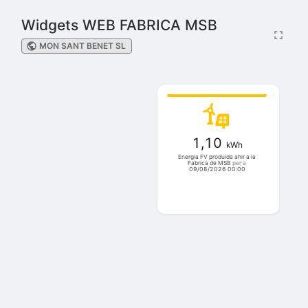
Widgets WEB FABRICA MSB
MON SANT BENET SL
1,10
kWh
Energia FV produïda ahir a la
Fabrica de MSB
per a
09/08/2026 00:00